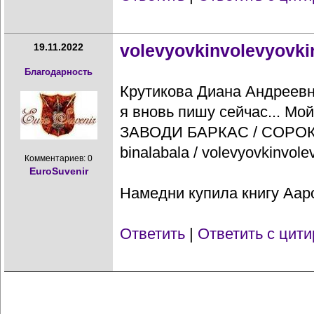
volevyovkinvolevyovki
19.11.2022
Благодарность
Крутикова Диана Андреевн
я вновь пишу сейчас... Мо
ЗАВОДИ БАРКАС / СОРО
binalabala / volevyovkinvole
Комментариев: 0
EuroSuvenir
Намедни купила книгу Ааро
Ответить
|
Ответить с цит