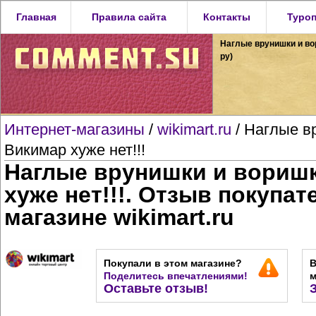
Главная
Правила сайта
Контакты
Туро
Наглые врунишки и вор
ру)
Интернет-магазины
/
wikimart.ru
/ Наглые в
Викимар хуже нет!!!
Наглые врунишки и воришк
хуже нет!!!. Отзыв покупат
магазине wikimart.ru
Покупали в этом магазине?
В
Поделитесь впечатлениями!
м
Оставьте отзыв!