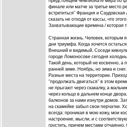
предстоящем чемпионате мира по фу
финале или матче за третье место ре
встретиться" Франция и Саудовская 
сказать не отходя от кассы, что это
Захватывающие времена / которая т
Странная жизнь. Человек, которым я
дни триумфа. Когда хочется остатьс
Внешний и видимый. Соседи кивнули
городе Ломоносове сегодня холодны
Такой день, который не косвенно, а
ранней зиме. Ноябрь, но зима и снег
Разные места на территории. Прихо
"продолжать двигаться" в этом врем
не прыгают через скакалку, а мальч
через кольцо в дальнем конце двора
балконов за нами изнутри домов. За
на скамейке забыл свои перчатки. Хо
всегда: проникая в мою кожу, мои ко
настроение, мысли, и с соответств
грустить, причем местами отчаянно