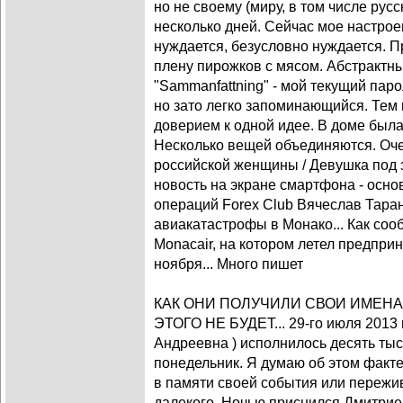
но не своему (миру, в том числе рус
несколько дней. Сейчас мое настрое
нуждается, безусловно нуждается. 
плену пирожков с мясом. Абстрактны
"Sammanfattning" - мой текущий пар
но зато легко запоминающийся. Тем
доверием к одной идее. В доме была
Несколько вещей объединяются. Оче
российской женщины / Девушка под з
новость на экране смартфона - осн
операций Forex Club Вячеслав Таран
авиакатастрофы в Монако... Как соо
Monacair, на котором летел предприн
ноября... Много пишет
КАК ОНИ ПОЛУЧИЛИ СВОИ ИМЕНА
ЭТОГО НЕ БУДЕТ... 29-го июля 2013 
Андреевна ) исполнилось десять тыся
понедельник. Я думаю об этом факте
в памяти своей события или пережи
далекого. Ночью приснился Дмитрие