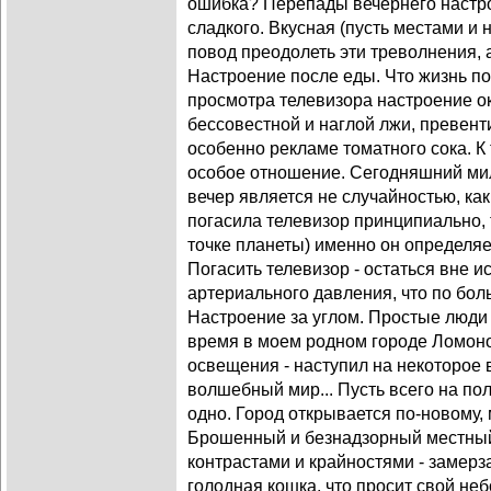
ошибка? Перепады вечернего настро
сладкого. Вкусная (пусть местами и 
повод преодолеть эти треволнения, а
Настроение после еды. Что жизнь по
просмотра телевизора настроение ок
бессовестной и наглой лжи, превент
особенно рекламе томатного сока. К 
особое отношение. Сегодняшний ми
вечер является не случайностью, ка
погасила телевизор принципиально, 
точке планеты) именно он определяе
Погасить телевизор - остаться вне и
артериального давления, что по бол
Настроение за углом. Простые люди 
время в моем родном городе Ломоно
освещения - наступил на некоторое
волшебный мир... Пусть всего на по
одно. Город открывается по-новому,
Брошенный и безнадзорный местный
контрастами и крайностями - замер
голодная кошка, что просит свой не