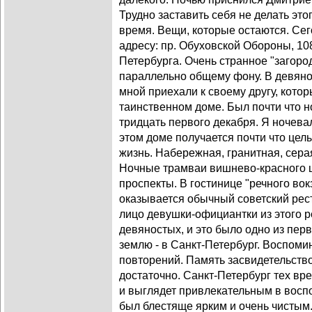
Трудно заставить себя не делать это
время. Вещи, которые остаются. Се
адресу: пр. Обуховской Обороны, 108
Петербурга. Очень странное "загоро
параллельно общему фону. В девяно
мной приехали к своему другу, кото
таинственном доме. Был почти что но
тридцать первого декабря. Я ночевал
этом доме получается почти что целы
жизнь. Набережная, гранитная, сера
Ночные трамваи вишнево-красного ц
проспекты. В гостинице "речного во
оказывается обычный советский рес
лицо девушки-официантки из этого р
девяностых, и это было одно из пе
землю - в Санкт-Петербург. Воспом
повторений. Память засвидетельство
достаточно. Санкт-Петербург тех вр
и выглядет привлекательным в восп
был блестяще ярким и очень чистым.