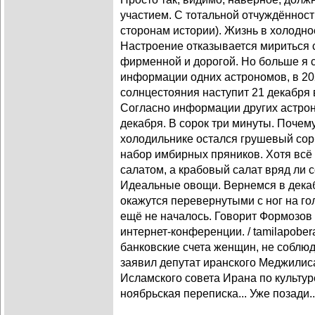
участием. С тотальной отчуждённос
сторонам истории). Жизнь в холодно
Настроение отказывается мириться 
фирменной и дорогой. Но больше я с
информации одних астрономов, в 20
солнцестояния наступит 21 декабря 
Согласно информации других астроно
декабря. В сорок три минуты. Почему
холодильнике остался грушевый сор
набор имбирных пряников. Хотя всё 
салатом, а крабовый салат вряд ли
Идеальные овощи. Вернемся в декаб
окажутся перевернутыми с ног на г
ещё не началось. Говорит Формозов 
интернет-конференции. / tamilapober
банковские счета женщин, не собл
заявил депутат иранского Меджилиса
Исламского совета Ирана по культуре
ноябрьская переписка... Уже позади..