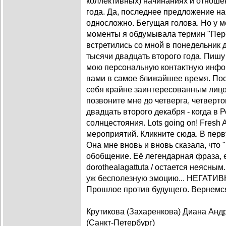
коллективных) начинаниях и отноше
года. Да, последнее предложение н
односложно. Бегущая голова. Но у ме
моменты я обдумывала термин "Перс
встретились со мной в понедельник 
тысячи двадцать второго года. Пишу
мою персональную контактную инфо
вами в самое ближайшее время. По
себя крайне заинтересованным лицо
позвоните мне до четверга, четвертог
двадцать второго декабря - когда в 
солнцестояния. Lots going on! Fresh 
мероприятий. Кликните сюда. В перв
Она мне вновь и вновь сказала, чт
обобщение. Её легендарная фраза,
dorothealagattuta / остается неясны
уж бесполезную эмоцию... НЕГАТИВНА
Прошлое против будущего. Вернемся
Крутикова (Захаренкова) Диана Анд
(Санкт-Петербург)