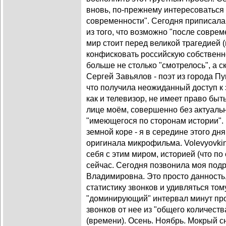
вновь, по-прежнему интересоваться 
современности". Сегодня приписал
из того, что возможно "после соврем
мир стоит перед великой трагедией (
конфисковать российскую собственн
больше не столько "смотрелось", а с
Сергей Завьялов - поэт из города Пу
что получила неожиданный доступ к 
как и телевизор, не имеет право быт
лице моём, совершенно без актуальн
"имеющегося по сторонам истории".
земной коре - я в середине этого дн
оригинала микрофильма. Volevyovki
себя с этим миром, историей (что по
сейчас. Сегодня позвонила моя подр
Владимировна. Это просто данность,
статистику звонков и удивляться то
"доминирующий" интервал минут пр
звонков от нее из "общего количеств
(времени). Осень. Ноябрь. Мокрый 