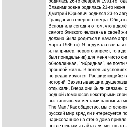
родилась 26-го февраля 1991-го год
Владимировна родилась 21-го июня 1
Дмитрий Юрьевич родился 23-го авгу
Гражданин северного ветра. Общатьс
Вспомнила сегодня о том, что в дал
самого близкого человека в своей жи
должна была родиться в начале апрел
марта 1986-го). Я подумала вчера и 
я, например, первого апреля, то в де
был понедельник) для меня чисто с
обновленная, "гибридная", не почти 
прошлой жизнь. В полевых условиях
не редактируются. Расширяющийся
историй. Захватывающие, душеразд
отдыхали. Вчера они были связаны 
родной Ломоносов некоторыми своим
выставочными местами напомнил мне
The Man / Как общество, мы стесня
русский мир вряд ли интересуется 
нарисованное на стене дома привле
после рекламы сайта для местных н