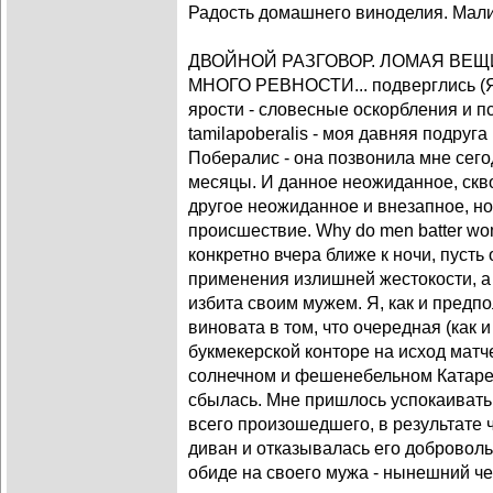
Радость домашнего виноделия. Мал
ДВОЙНОЙ РАЗГОВОР. ЛОМАЯ ВЕЩ
МНОГО РЕВНОСТИ... подверглись (Я
ярости - словесные оскорбления и п
tamilapoberalis - моя давняя подру
Побералис - она позвонила мне сег
месяцы. И данное неожиданное, скв
другое неожиданное и внезапное, н
происшествие. Why do men batter wo
конкретно вчера ближе к ночи, пусть 
применения излишней жестокости, а 
избита своим мужем. Я, как и предп
виновата в том, что очередная (как 
букмекерской конторе на исход матч
солнечном и фешенебельном Катаре (
сбылась. Мне пришлось успокаивать 
всего произошедшего, в результате 
диван и отказывалась его доброволь
обиде на своего мужа - нынешний ч