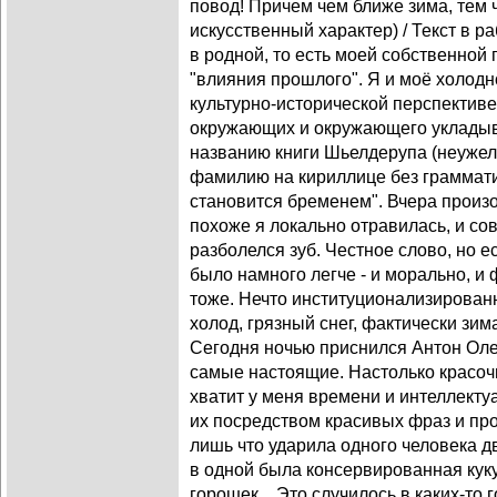
повод! Причем чем ближе зима, тем
искусственный характер) / Текст в рабо
в родной, то есть моей собственной
"влияния прошлого". Я и моё холодн
культурно-исторической перспективе
окружающих и окружающего укладыва
названию книги Шьелдерупа (неужел
фамилию на кириллице без граммати
становится бременем". Вчера произ
похоже я локально отравилась, и сов
разболелся зуб. Честное слово, но е
было намного легче - и морально, и 
тоже. Нечто институционализированн
холод, грязный снег, фактически зима
Сегодня ночью приснился Антон Оле
самые настоящие. Настолько красочн
хватит у меня времени и интеллектуа
их посредством красивых фраз и пр
лишь что ударила одного человека д
в одной была консервированная куку
горошек... Это случилось в каких-то