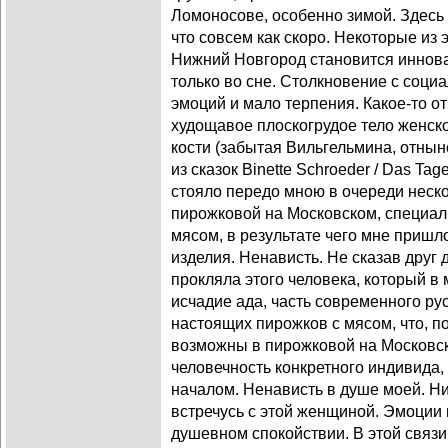
Ломоносове, особенно зимой. Здесь 
что совсем как скоро. Некоторые из 
Нижний Новгород становится иннова
только во сне. Столкновение с соц
эмоций и мало терпения. Какое-то о
худощавое плоскогрудое тело женско
кости (забытая Вильгельмина, отны
из сказок Binette Schroeder / Das Tag
стояло передо мною в очереди неско
пирожковой на Московском, специал
мясом, в результате чего мне пришл
изделия. Ненависть. Не сказав друг 
прокляла этого человека, который 
исчадие ада, часть современного ру
настоящих пирожков с мясом, что, 
возможны в пирожковой на Московс
человечность конкретного индивида,
началом. Ненависть в душе моей. Ни
встречусь с этой женщиной. Эмоции
душевном спокойствии. В этой связи