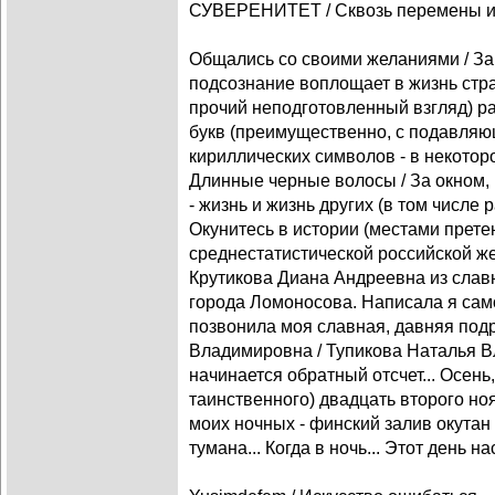
СУВЕРЕНИТЕТ / Сквозь перемены и 
Общались со своими желаниями / Зам
подсознание воплощает в жизнь стра
прочий неподготовленный взгляд) ра
букв (преимущественно, с подавляю
кириллических символов - в некоторо
Длинные черные волосы / За окном, 
- жизнь и жизнь других (в том числе 
Окунитесь в истории (местами прет
среднестатистической российской же
Крутикова Диана Андреевна из слав
города Ломоносова. Написала я самой
позвонила моя славная, давняя под
Владимировна / Тупикова Наталья Вл
начинается обратный отсчет... Осень
таинственного) двадцать второго но
моих ночных - финский залив окута
тумана... Когда в ночь... Этот день 