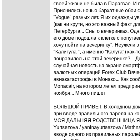
своей жизни не была в Парагвае. И в
Приснились ночью бархатные обои 
"Vogue" разных лет. Я их однажды ув
(как ни крути, но это важный факт дл
Петербурга... Сны о вечеринках. Одн
его доме подошла к клетке с попугаем
хочу пойти на вечеринку". Неужели эт
"Калигула ", а именно "Калуга") как-т
понравилось на этой вечеринке?... Д
случайная новость на экране смартф
валютных операций Forex Club Вячес
авиакатастрофы в Монако... Как соо
Monacair, на котором летел предприн
ноября... Много пишет
БОЛЬШОЙ ПРИВЕТ. В холодном доме. 
при вводе правильного пароля на к
МОЯ ДАЛЬНЯЯ РОДСТВЕННИЦА ЯН
Yurtsezova / yaninayurtsezova / Mathn
вводе одного из правильных пароле