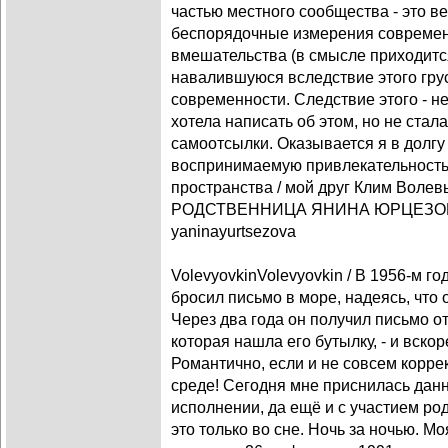
частью местного сообщества - это в
беспорядочные измерения современ
вмешательства (в смысле приходится
навалившуюся вследствие этого груст
современности. Следствие этого - н
хотела написать об этом, но не стал
самоотсылки. Оказывается я в долгу 
воспринимаемую привлекательность
пространства / мой друг Клим Вол
РОДСТВЕННИЦА ЯНИНА ЮРЦЕЗОВА ( 
yaninayurtsezova
VolevyovkinVolevyovkin / В 1956-м г
бросил письмо в море, надеясь, что 
Через два года он получил письмо о
которая нашла его бутылку, - и вско
Романтично, если и не совсем корр
среде! Сегодня мне приснилась дан
исполнении, да ещё и с участием ро
это только во сне. Ночь за ночью. 