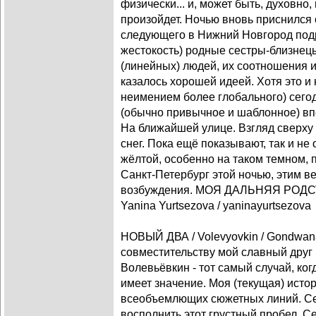
физически... и, может быть, духовно, 
произойдет. Ночью вновь приснился 
следующего в Нижний Новгород подра
жестокость) родные сестры-близнец
(линейных) людей, их соотношения 
казалось хорошей идеей. Хотя это и
неимением более глобального) сегод
(обычно привычное и шаблонное) вп
На ближайшей улице. Взгляд сверху 
снег. Пока ещё показывают, так и не 
жёлтой, особенно на таком темном, 
Санкт-Петербург этой ночью, этим в
возбуждения. МОЯ ДАЛЬНЯЯ РО
Yanina Yurtsezova / yaninayurtsezova
НОВЫЙ ДВА / Volevyovkin / Gondwana
совместительству мой славный друг
Волевьёвкин - тот самый случай, ког
имеет значение. Моя (текущая) исто
всеобъемлющих сюжетных линий. Се
восполнить этот грустный пробел. Се