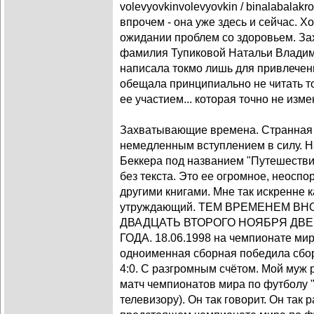
volevyovkinvolevyovkin / binalabalakr
впрочем - она уже здесь и сейчас. Х
ожидании проблем со здоровьем. З
фамилия Тупиковой Натальи Владим
написала токмо лишь для привлечен
обещала принципиально не читать тог
ее участием... которая точно не изме
Захватывающие времена. Странная ж
немедленным вступлением в силу. Н
Беккера под названием "Путешестви
без текста. Это ее огромное, неос
другими книгами. Мне так искренне 
утруждающий. ТЕМ ВРЕМЕНЕМ ВН
ДВАДЦАТЬ ВТОРОГО НОЯБРЯ ДВЕ
ГОДА. 18.06.1998 на чемпионате ми
одноименная сборная победила сбо
4:0. С разгромным счётом. Мой муж р
матч чемпионатов мира по футболу "
телевизору). Он так говорит. Он так р