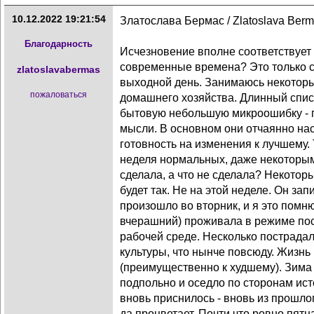
10.12.2022 19:21:54
Златослава Бермас / Zlatoslava Berm
Благодарность
Исчезновение вполне соответствует 
современные времена? Это только с
zlatoslavabermas
выходной день. Занимаюсь некотор
пожаловаться
домашнего хозяйства. Длинный спис
бытовую небольшую микроошибку - п
мысли. В основном они отчаянно н
готовность на изменения к лучшему.
неделя нормальных, даже некоторым
сделала, а что не сделала? Некотор
будет так. Не на этой неделе. Он за
произошло во вторник, и я это помню
вчерашний) проживала в режиме по
рабочей среде. Несколько пострада
культуры, что нынче повсюду. Жизнь
(преимущественно к худшему). Зима
подпольно и оседло по сторонам исто
вновь приснилось - вновь из прошло
да процветает. Почти что ровно пятн