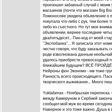
произошел забавный случай с моим у
магазинов (почти что магазин Big Bo
Ломоносове увидела объявление о п
покупала что-либо с рук, тем более то
либо из съестного. Но тут мое вним
объявлении, вернее последние четы
два/пятьдесят... Пин-код от моей ст
"Экспобанка"... Я записала этот ном
честно говоря, что буду заказывать 
роде взволнована данным необыча
удалось приобрести превосходный п
ближайшем будущем? ВСЁ ПРОЙДЁТ!
Нейроны фон Экономо - им тоже гру
Ранность всего происходящего. Пас
творческого выживания... Много пиш
Yuktafamax - Ноябрьская переписка.
между Камеруном и Сербией закончил
сообщил мой муж во время сегодняш
Наверное и это тоже важно. Душа в 