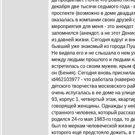
декабря две тысячи седьмого года -
проспекте (возможно в доме двадцат
оказалась в компании своих друзей-
мероприятия для меня - это анекдот
запомнился (анекдот, а не этот Дени
из давней жизни. Сегодня вдруг и в
бывший уже знакомый из города Пуш
Не видела его и не слышала о нем у
между людьми прошлого и людьми нас
встретилась со своим мужем, ярым
он (Бения). Сегодня вновь приснил
id462103977 - что работала (наверно
детского творчества московского ра
очень испугалась в ее доме на улице
93, корпус 1, четвертый этаж, кварт
говорящей женщины. Однажды у неё 
странного человека, который рассказа
родился 24-го мая 1983-го года, то д
был по меркам человеческой жизни 
которого ещё предстояло дожить, в 