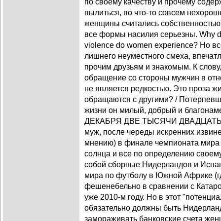
по своему качеству и прочему содер
вылиться, во что-то совсем нехорош
женщины считались собственностью м
все формы насилия серьезны. Why do
violence do women experience? Но вс
лишнего неуместного смеха, впечатл
прочим друзьям и знакомым. К слову
обращение со стороны мужчин в от
не является редкостью. Это проза ж
обращаются с другими? / Потерпевш
жизни он милый, добрый и благона
ДЕКАБРЯ ДВЕ ТЫСЯЧИ ДВАДЦАТЬ В
муж, после череды искренних извине
мнению) в финале чемпионата мира п
солнца и все по определению свое
собой сборные Нидерландов и Испан
мира по футболу в Южной Африке (
фешенебельно в сравнении с Катаром
уже 2010-м году. Но в этот "потенц
обязательно должны быть Нидерланды
замораживать банковские счета же