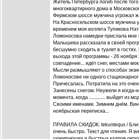
Житель Петербурга погиб после того,
многоквартирного дома в Московском
Фермском шоссе мужчина угрожал ж
На Красносельском шоссе мужчина уп
временем моя коллега Тупикова Нат
Ломоносова намедни прислала мне з
Малышева рассказала в своей прогр
бесшумно сходить в туалет в гостях.
выхода этой программы - 26 ноября 2
совпадение... идёт снег, местами м
Мысли размышляют о способах экзи
Ломоносове ни одного стационарного 
Причесалась. Потратила на это очен
Занесены снегом. Неужели я когда-н
момента, когда ............. выйдет из
Своими именами. Зимним днём. Вино 
ноябрьская переписка...
ПРАВИЛА СКИДОК. tekuntequs / Близ
очень быстро. Текст для чтения. Я ви
шокирующих и быстрых кадров окру