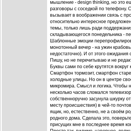
мышление - design thinking, но это е
разговоры с соседкой по телефону. 
вызывает в воображении связь с пр
относительно интересное предложе
темы, только лишь ради поддержани
складывающегося понедельника - пер
Шаблонные эмоции перепрофилиров
монотонный вечер - на ужин крабовы
недостаточно). И от этого ожидания 
Пишу, но не перечитываю и не редак
Буквы сами по себе крутятся вокруг
Смартфон тормозит, смартфон старен
холодные улицы. Но он в центре сво
микромира. Смысл и логика. Чтобы н
несколько часов сломался телевизор
собственноручно засунула шкурку от
месту происшествия) в чей-то почто
ящик, но, естественно, не а своём 
родного дома. Сделала это, поверьте
присущих мне в последнее время к
Просто так, видимо, наверное, долж