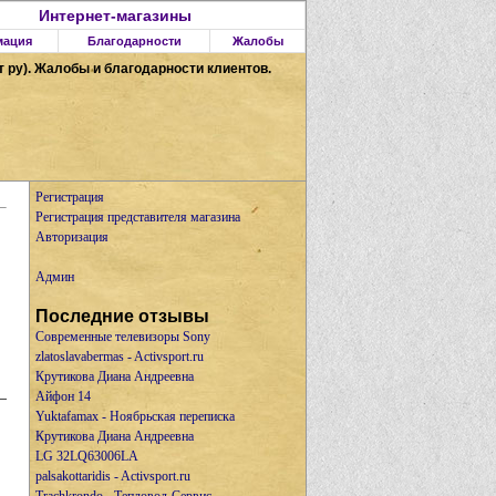
Интернет-магазины
ация
Благодарности
Жалобы
т ру). Жалобы и благодарности клиентов.
Регистрация
Регистрация представителя магазина
Авторизация
Админ
Последние отзывы
Современные телевизоры Sony
zlatoslavabermas - Activsport.ru
Крутикова Диана Андреевна
Айфон 14
Yuktafamax - Ноябрьская переписка
Крутикова Диана Андреевна
LG 32LQ63006LA
palsakottaridis - Activsport.ru