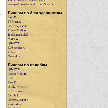
Trachkrondo - Тепловод-Сервис
volevyovkinvolevyovkin - EuroSuvenir
Лидеры по благодарностям
Pleer.Ru
БТ Москва
Постель Делюкс
Apples-MSK.ru
TopComputer.RU
MirCli.ru
ЦИФРУС
RUScemena.ru
V3toys.ru
Neopod.ru
Лидеры по жалобам
ЦИФРУС
Apples-MSK.ru
enter.ru
Pleer.Ru
ЭЛЕКТРОКЛАД
RUScemena.ru
Carrida.Ru
Постель Делюкс
wikimart.ru